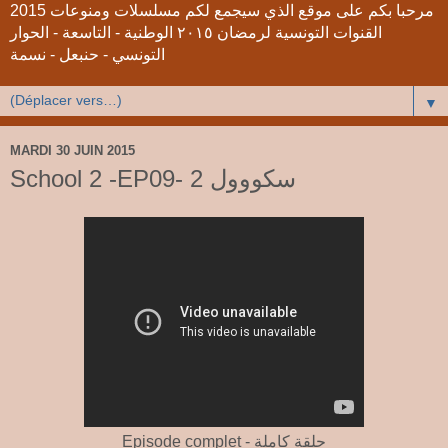
2015 مرحبا بكم على موقع الذي سيجمع لكم مسلسلات ومنوعات
القنوات التونسية لرمضان ٢٠١٥ الوطنية - التاسعة - الحوار
التونسي - حنبعل - نسمة
▼
MARDI 30 JUIN 2015
School 2 -EP09- 2 سكووول
Episode complet - حلقة كاملة