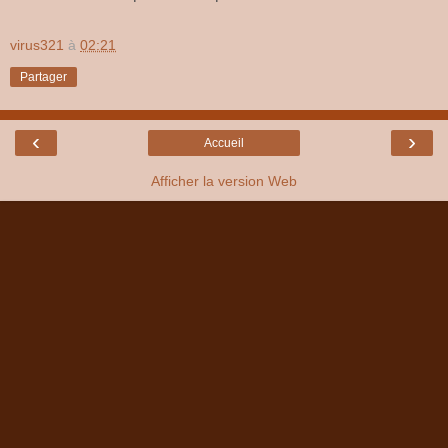
virus321
à
02:21
Partager
‹
›
Accueil
Afficher la version Web