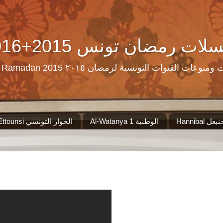
Ramadan Tn Replay 2016+2015 ن تونس
مرحبا بكم على موقع الذي سيجمع لكم مس
Al-Watanya 1 الوطنية
El Hiwar Ettounsi الحوار التونسي