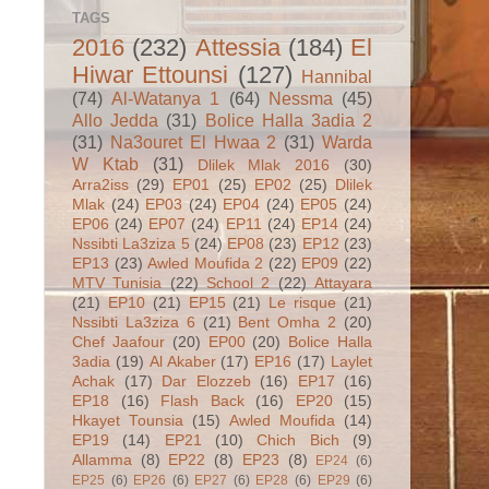
TAGS
2016
(232)
Attessia
(184)
El
Hiwar Ettounsi
(127)
Hannibal
(74)
Al-Watanya 1
(64)
Nessma
(45)
Allo Jedda
(31)
Bolice Halla 3adia 2
(31)
Na3ouret El Hwaa 2
(31)
Warda
W Ktab
(31)
Dlilek Mlak 2016
(30)
Arra2iss
(29)
EP01
(25)
EP02
(25)
Dlilek
Mlak
(24)
EP03
(24)
EP04
(24)
EP05
(24)
EP06
(24)
EP07
(24)
EP11
(24)
EP14
(24)
Nssibti La3ziza 5
(24)
EP08
(23)
EP12
(23)
EP13
(23)
Awled Moufida 2
(22)
EP09
(22)
MTV Tunisia
(22)
School 2
(22)
Attayara
(21)
EP10
(21)
EP15
(21)
Le risque
(21)
Nssibti La3ziza 6
(21)
Bent Omha 2
(20)
Chef Jaafour
(20)
EP00
(20)
Bolice Halla
3adia
(19)
Al Akaber
(17)
EP16
(17)
Laylet
Achak
(17)
Dar Elozzeb
(16)
EP17
(16)
EP18
(16)
Flash Back
(16)
EP20
(15)
Hkayet Tounsia
(15)
Awled Moufida
(14)
EP19
(14)
EP21
(10)
Chich Bich
(9)
Allamma
(8)
EP22
(8)
EP23
(8)
EP24
(6)
EP25
(6)
EP26
(6)
EP27
(6)
EP28
(6)
EP29
(6)