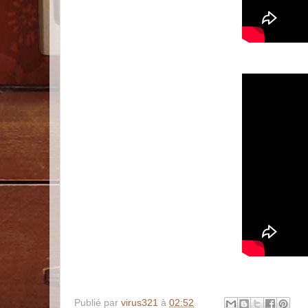
Publié par
virus321
à
02:52