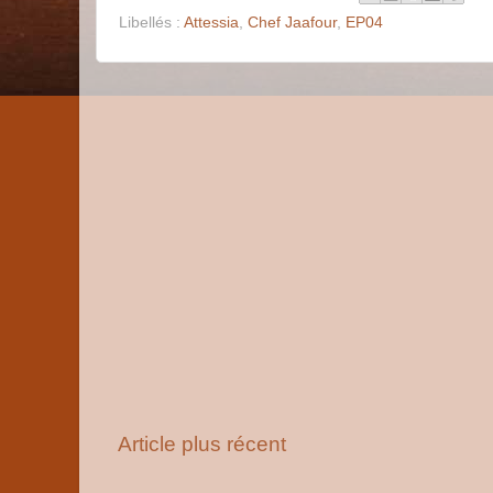
Libellés :
Attessia
,
Chef Jaafour
,
EP04
Article plus récent