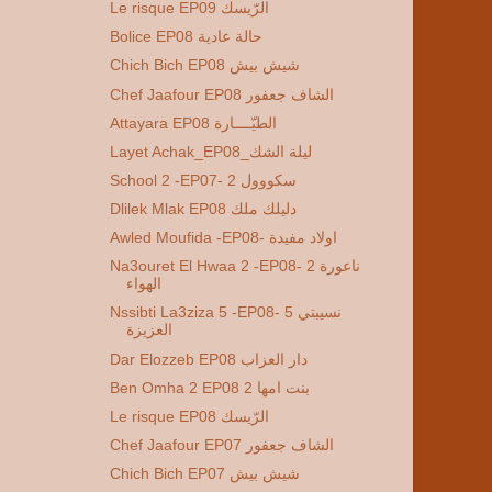
Le risque EP09 الرّيسك
Bolice EP08 حالة عادية
Chich Bich EP08 شيش بيش
Chef Jaafour EP08 الشاف جعفور
Attayara EP08 الطيّــــارة
Layet Achak_EP08_ليلة الشك
School 2 -EP07- 2 سكووول
Dlilek Mlak EP08 دليلك ملك
Awled Moufida -EP08- اولاد مفيدة
Na3ouret El Hwaa 2 -EP08- 2 ناعورة
الهواء
Nssibti La3ziza 5 -EP08- 5 نسيبتي
العزيزة
Dar Elozzeb EP08 دار العزاب
Ben Omha 2 EP08 2 بنت امها
Le risque EP08 الرّيسك
Chef Jaafour EP07 الشاف جعفور
Chich Bich EP07 شيش بيش