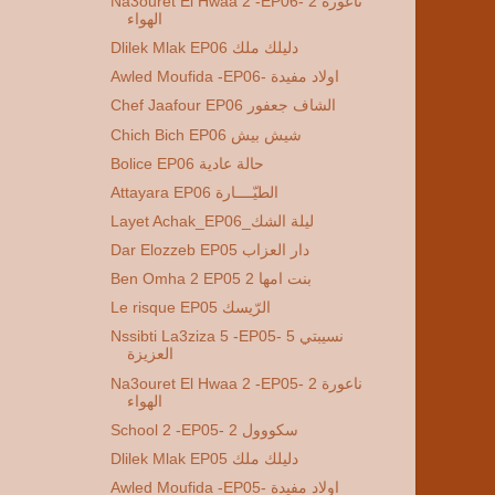
Na3ouret El Hwaa 2 -EP06- 2 ناعورة
الهواء
Dlilek Mlak EP06 دليلك ملك
Awled Moufida -EP06- اولاد مفيدة
Chef Jaafour EP06 الشاف جعفور
Chich Bich EP06 شيش بيش
Bolice EP06 حالة عادية
Attayara EP06 الطيّــــارة
Layet Achak_EP06_ليلة الشك
Dar Elozzeb EP05 دار العزاب
Ben Omha 2 EP05 2 بنت امها
Le risque EP05 الرّيسك
Nssibti La3ziza 5 -EP05- 5 نسيبتي
العزيزة
Na3ouret El Hwaa 2 -EP05- 2 ناعورة
الهواء
School 2 -EP05- 2 سكووول
Dlilek Mlak EP05 دليلك ملك
Awled Moufida -EP05- اولاد مفيدة