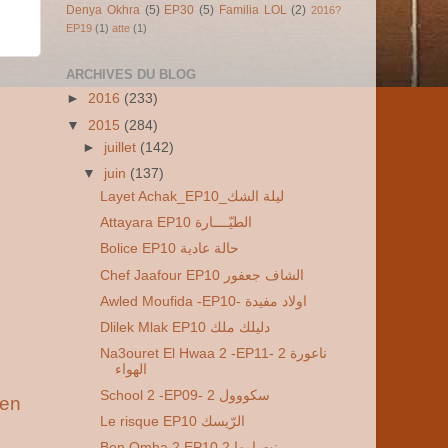
Denya Okhra
(5)
EP30
(5)
Familia LOL
(2)
2016?
EP19
(1)
atte
(1)
ARCHIVES DU BLOG
►
2016
(233)
▼
2015
(284)
►
juillet
(142)
▼
juin
(137)
Layet Achak_EP10_ليلة الشك
Attayara EP10 الطيّــــارة
Bolice EP10 حالة عادية
Chef Jaafour EP10 الشاف جعفور
Awled Moufida -EP10- اولاد مفيدة
Dlilek Mlak EP10 دليلك ملك
Na3ouret El Hwaa 2 -EP11- 2 ناعورة
الهواء
School 2 -EP09- 2 سكووول
ien
Le risque EP10 الرّيسك
Ben Omha 2 EP10 2 بنت امها