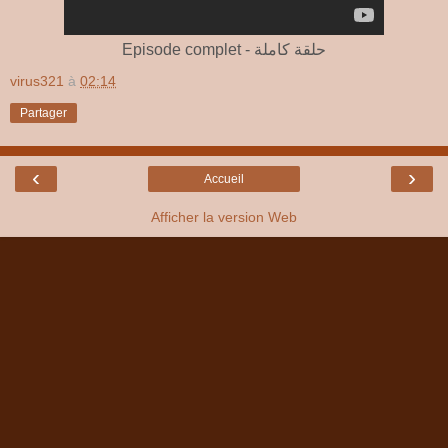
Episode complet - حلقة كاملة
virus321
à
02:14
Partager
‹
›
Accueil
Afficher la version Web