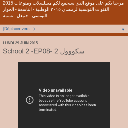
2015 مرحبا بكم على موقع الذي سيجمع لكم مسلسلات ومنوعات
القنوات التونسية لرمضان ٢٠١٥ الوطنية - التاسعة - الحوار
التونسي - حنبعل - نسمة
▼
LUNDI 29 JUIN 2015
School 2 -EP08- 2 سكووول