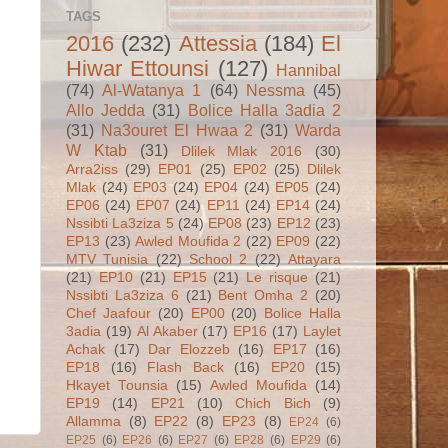
TAGS
2016
(232)
Attessia
(184)
El
Hiwar Ettounsi
(127)
Hannibal
(74)
Al-Watanya 1
(64)
Nessma
(45)
Allo Jedda
(31)
Bolice Halla 3adia 2
(31)
Na3ouret El Hwaa 2
(31)
Warda
W Ktab
(31)
Dlilek Mlak 2016
(30)
Arra2iss
(29)
EP01
(25)
EP02
(25)
Dlilek
Mlak
(24)
EP03
(24)
EP04
(24)
EP05
(24)
EP06
(24)
EP07
(24)
EP11
(24)
EP14
(24)
Nssibti La3ziza 5
(24)
EP08
(23)
EP12
(23)
EP13
(23)
Awled Moufida 2
(22)
EP09
(22)
MTV Tunisia
(22)
School 2
(22)
Attayara
(21)
EP10
(21)
EP15
(21)
Le risque
(21)
Nssibti La3ziza 6
(21)
Bent Omha 2
(20)
Chef Jaafour
(20)
EP00
(20)
Bolice Halla
3adia
(19)
Al Akaber
(17)
EP16
(17)
Laylet
Achak
(17)
Dar Elozzeb
(16)
EP17
(16)
EP18
(16)
Flash Back
(16)
EP20
(15)
Hkayet Tounsia
(15)
Awled Moufida
(14)
EP19
(14)
EP21
(10)
Chich Bich
(9)
Allamma
(8)
EP22
(8)
EP23
(8)
EP24
(6)
EP25
(6)
EP26
(6)
EP27
(6)
EP28
(6)
EP29
(6)