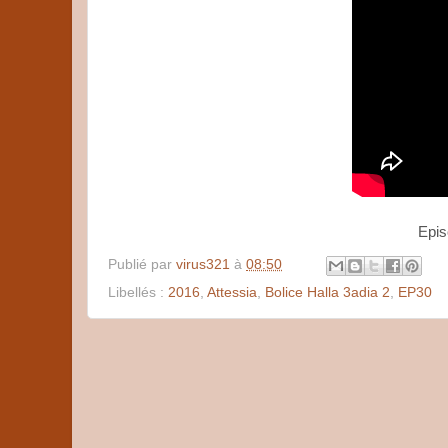
Publié par
virus321
à
08:50
Libellés :
2016
,
Attessia
,
Bolice Halla 3adia 2
,
EP30