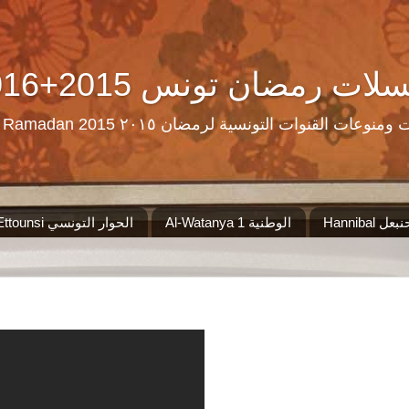
Ramadan Tn Replay 2016+2015 ن تونس
مرحبا بكم على موقع الذي سيجمع لكم مس
Al-Watanya 1 الوطنية
El Hiwar Ettounsi الحوار التونسي