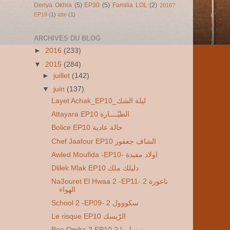
Denya Okhra
(5)
EP30
(5)
Familia LOL
(2)
2016?
EP19
(1)
atte
(1)
ARCHIVES DU BLOG
►
2016
(233)
▼
2015
(284)
►
juillet
(142)
▼
juin
(137)
Layet Achak_EP10_ليلة الشك
Attayara EP10 الطيّــــارة
Bolice EP10 حالة عادية
Chef Jaafour EP10 الشاف جعفور
Awled Moufida -EP10- اولاد مفيدة
Dlilek Mlak EP10 دليلك ملك
Na3ouret El Hwaa 2 -EP11- 2 ناعورة
الهواء
School 2 -EP09- 2 سكووول
Le risque EP10 الرّيسك
Ben Omha 2 EP10 2 بنت امها