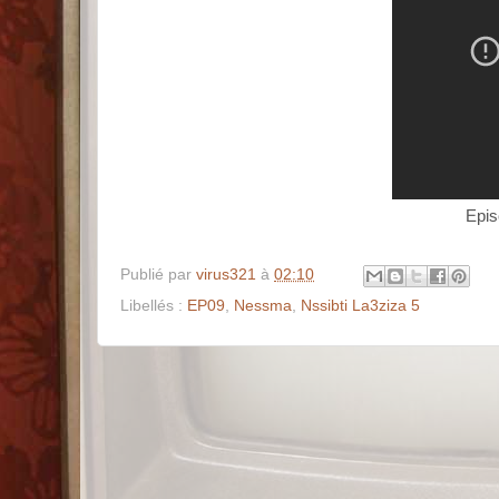
Publié par
virus321
à
02:10
Libellés :
EP09
,
Nessma
,
Nssibti La3ziza 5