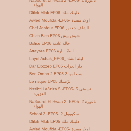
Na3ouret El Hwaa 2 -EP06- 2 ناعورة
الهواء
Dlilek Mlak EP06 دليلك ملك
Awled Moufida -EP06- اولاد مفيدة
Chef Jaafour EP06 الشاف جعفور
Chich Bich EP06 شيش بيش
Bolice EP06 حالة عادية
Attayara EP06 الطيّــــارة
Layet Achak_EP06_ليلة الشك
Dar Elozzeb EP05 دار العزاب
Ben Omha 2 EP05 2 بنت امها
Le risque EP05 الرّيسك
Nssibti La3ziza 5 -EP05- 5 نسيبتي
العزيزة
Na3ouret El Hwaa 2 -EP05- 2 ناعورة
الهواء
School 2 -EP05- 2 سكووول
Dlilek Mlak EP05 دليلك ملك
Awled Moufida -EP05- اولاد مفيدة