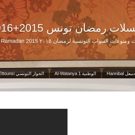
Ramadan Tn Replay 2016+2015 ن تونس
مرحبا بكم على موقع الذي سيجمع لكم مس
Al-Watanya 1 الوطنية
El Hiwar Ettounsi الحوار التونسي