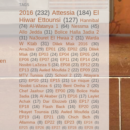
TAGS
2016
(232)
Attessia
(184)
El
Hiwar Ettounsi
(127)
Hannibal
(74)
Al-Watanya 1
(64)
Nessma
(45)
Allo Jedda
(31)
Bolice Halla 3adia 2
(31)
Na3ouret El Hwaa 2
(31)
Warda
W Ktab
(31)
Dlilek Mlak 2016
(30)
Arra2iss
(29)
EP01
(25)
EP02
(25)
Dlilek
Mlak
(24)
EP03
(24)
EP04
(24)
EP05
(24)
EP06
(24)
EP07
(24)
EP11
(24)
EP14
(24)
ien
Nssibti La3ziza 5
(24)
EP08
(23)
EP12
(23)
EP13
(23)
Awled Moufida 2
(22)
EP09
(22)
MTV Tunisia
(22)
School 2
(22)
Attayara
(21)
EP10
(21)
EP15
(21)
Le risque
(21)
Nssibti La3ziza 6
(21)
Bent Omha 2
(20)
Chef Jaafour
(20)
EP00
(20)
Bolice Halla
3adia
(19)
Al Akaber
(17)
EP16
(17)
Laylet
Achak
(17)
Dar Elozzeb
(16)
EP17
(16)
EP18
(16)
Flash Back
(16)
EP20
(15)
Hkayet Tounsia
(15)
Awled Moufida
(14)
EP19
(14)
EP21
(10)
Chich Bich
(9)
Allamma
(8)
EP22
(8)
EP23
(8)
EP24
(6)
EP25
(6)
EP26
(6)
EP27
(6)
EP28
(6)
EP29
(6)