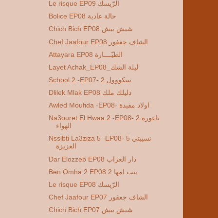
Le risque EP09 الرّيسك
Bolice EP08 حالة عادية
Chich Bich EP08 شيش بيش
Chef Jaafour EP08 الشاف جعفور
Attayara EP08 الطيّــــارة
Layet Achak_EP08_ليلة الشك
School 2 -EP07- 2 سكووول
Dlilek Mlak EP08 دليلك ملك
Awled Moufida -EP08- اولاد مفيدة
Na3ouret El Hwaa 2 -EP08- 2 ناعورة
الهواء
Nssibti La3ziza 5 -EP08- 5 نسيبتي
العزيزة
Dar Elozzeb EP08 دار العزاب
Ben Omha 2 EP08 2 بنت امها
Le risque EP08 الرّيسك
Chef Jaafour EP07 الشاف جعفور
Chich Bich EP07 شيش بيش