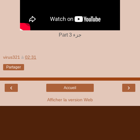
Part 3 جزء
virus321
à
02:31
Partager
‹
›
Accueil
Afficher la version Web