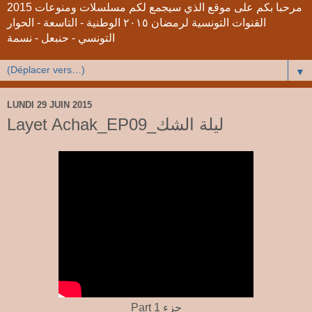
2015 مرحبا بكم على موقع الذي سيجمع لكم مسلسلات ومنوعات
القنوات التونسية لرمضان ٢٠١٥ الوطنية - التاسعة - الحوار
التونسي - حنبعل - نسمة
▼
LUNDI 29 JUIN 2015
Layet Achak_EP09_ليلة الشك
Part 1 جزء