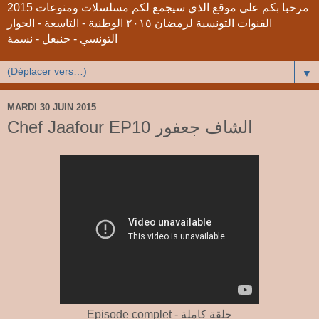
2015 مرحبا بكم على موقع الذي سيجمع لكم مسلسلات ومنوعات
القنوات التونسية لرمضان ٢٠١٥ الوطنية - التاسعة - الحوار
التونسي - حنبعل - نسمة
▼
MARDI 30 JUIN 2015
Chef Jaafour EP10 الشاف جعفور
Episode complet - حلقة كاملة