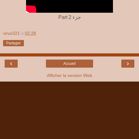
Part 2 جزء
virus321
à
02:28
Partager
‹
›
Accueil
Afficher la version Web