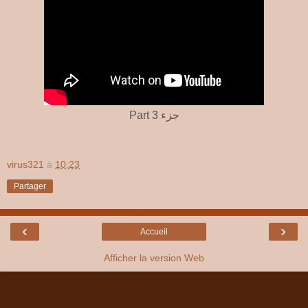
Part 3 جزء
virus321
à
10:23
Partager
‹
›
Accueil
Afficher la version Web