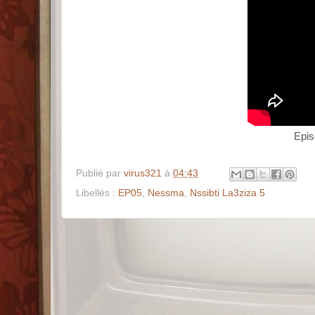
Publié par
virus321
à
04:43
Libellés :
EP05
,
Nessma
,
Nssibti La3ziza 5