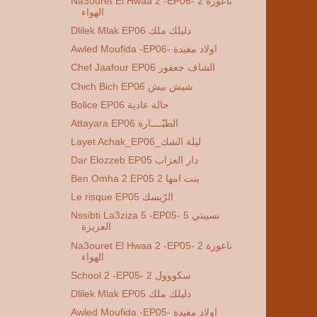
Na3ouret El Hwaa 2 -EP06- 2 ناعورة
الهواء
Dlilek Mlak EP06 دليلك ملك
Awled Moufida -EP06- اولاد مفيدة
Chef Jaafour EP06 الشاف جعفور
Chich Bich EP06 شيش بيش
Bolice EP06 حالة عادية
Attayara EP06 الطيّــــارة
Layet Achak_EP06_ليلة الشك
Dar Elozzeb EP05 دار العزاب
Ben Omha 2 EP05 2 بنت امها
Le risque EP05 الرّيسك
Nssibti La3ziza 5 -EP05- 5 نسيبتي
العزيزة
Na3ouret El Hwaa 2 -EP05- 2 ناعورة
الهواء
School 2 -EP05- 2 سكووول
Dlilek Mlak EP05 دليلك ملك
Awled Moufida -EP05- اولاد مفيدة