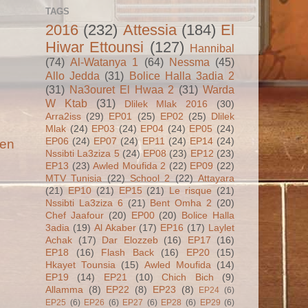
TAGS
2016
(232)
Attessia
(184)
El
Hiwar Ettounsi
(127)
Hannibal
(74)
Al-Watanya 1
(64)
Nessma
(45)
Allo Jedda
(31)
Bolice Halla 3adia 2
(31)
Na3ouret El Hwaa 2
(31)
Warda
W Ktab
(31)
Dlilek Mlak 2016
(30)
Arra2iss
(29)
EP01
(25)
EP02
(25)
Dlilek
Mlak
(24)
EP03
(24)
EP04
(24)
EP05
(24)
EP06
(24)
EP07
(24)
EP11
(24)
EP14
(24)
ien
Nssibti La3ziza 5
(24)
EP08
(23)
EP12
(23)
EP13
(23)
Awled Moufida 2
(22)
EP09
(22)
MTV Tunisia
(22)
School 2
(22)
Attayara
(21)
EP10
(21)
EP15
(21)
Le risque
(21)
Nssibti La3ziza 6
(21)
Bent Omha 2
(20)
Chef Jaafour
(20)
EP00
(20)
Bolice Halla
3adia
(19)
Al Akaber
(17)
EP16
(17)
Laylet
Achak
(17)
Dar Elozzeb
(16)
EP17
(16)
EP18
(16)
Flash Back
(16)
EP20
(15)
Hkayet Tounsia
(15)
Awled Moufida
(14)
EP19
(14)
EP21
(10)
Chich Bich
(9)
Allamma
(8)
EP22
(8)
EP23
(8)
EP24
(6)
EP25
(6)
EP26
(6)
EP27
(6)
EP28
(6)
EP29
(6)