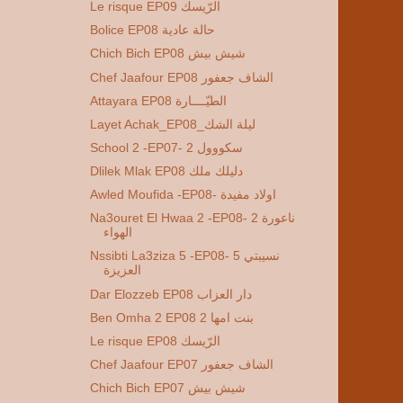
Le risque EP09 الرّيسك
Bolice EP08 حالة عادية
Chich Bich EP08 شيش بيش
Chef Jaafour EP08 الشاف جعفور
Attayara EP08 الطيّــــارة
Layet Achak_EP08_ليلة الشك
School 2 -EP07- 2 سكووول
Dlilek Mlak EP08 دليلك ملك
Awled Moufida -EP08- اولاد مفيدة
Na3ouret El Hwaa 2 -EP08- 2 ناعورة
الهواء
Nssibti La3ziza 5 -EP08- 5 نسيبتي
العزيزة
Dar Elozzeb EP08 دار العزاب
Ben Omha 2 EP08 2 بنت امها
Le risque EP08 الرّيسك
Chef Jaafour EP07 الشاف جعفور
Chich Bich EP07 شيش بيش