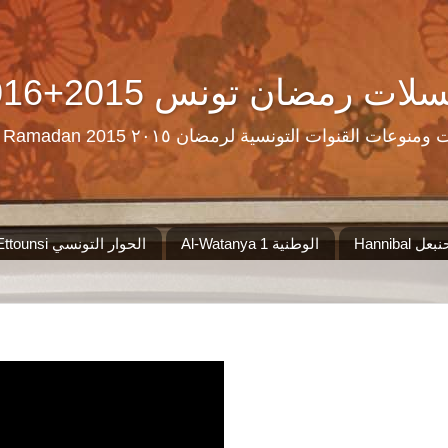
Ramadan Tn Replay 2016+2015 ن تونس
مرحبا بكم على موقع الذي سيجمع لكم مس
Al-Watanya 1 الوطنية
El Hiwar Ettounsi الحوار التونسي