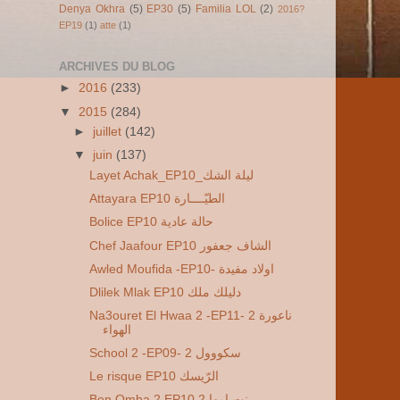
Denya Okhra
(5)
EP30
(5)
Familia LOL
(2)
2016?
EP19
(1)
atte
(1)
ARCHIVES DU BLOG
►
2016
(233)
▼
2015
(284)
►
juillet
(142)
▼
juin
(137)
Layet Achak_EP10_ليلة الشك
Attayara EP10 الطيّــــارة
Bolice EP10 حالة عادية
Chef Jaafour EP10 الشاف جعفور
Awled Moufida -EP10- اولاد مفيدة
Dlilek Mlak EP10 دليلك ملك
Na3ouret El Hwaa 2 -EP11- 2 ناعورة
الهواء
School 2 -EP09- 2 سكووول
Le risque EP10 الرّيسك
Ben Omha 2 EP10 2 بنت امها