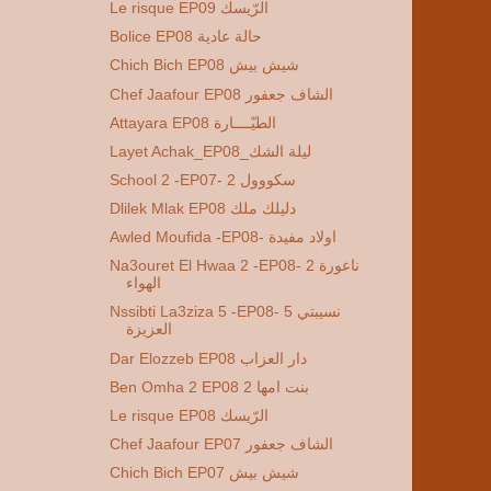
Le risque EP09 الرّيسك
Bolice EP08 حالة عادية
Chich Bich EP08 شيش بيش
Chef Jaafour EP08 الشاف جعفور
Attayara EP08 الطيّــــارة
Layet Achak_EP08_ليلة الشك
School 2 -EP07- 2 سكووول
Dlilek Mlak EP08 دليلك ملك
Awled Moufida -EP08- اولاد مفيدة
Na3ouret El Hwaa 2 -EP08- 2 ناعورة
الهواء
Nssibti La3ziza 5 -EP08- 5 نسيبتي
العزيزة
Dar Elozzeb EP08 دار العزاب
Ben Omha 2 EP08 2 بنت امها
Le risque EP08 الرّيسك
Chef Jaafour EP07 الشاف جعفور
Chich Bich EP07 شيش بيش