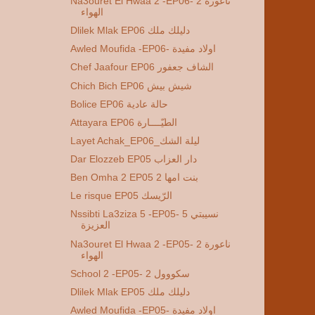
Na3ouret El Hwaa 2 -EP06- 2 ناعورة
الهواء
Dlilek Mlak EP06 دليلك ملك
Awled Moufida -EP06- اولاد مفيدة
Chef Jaafour EP06 الشاف جعفور
Chich Bich EP06 شيش بيش
Bolice EP06 حالة عادية
Attayara EP06 الطيّــــارة
Layet Achak_EP06_ليلة الشك
Dar Elozzeb EP05 دار العزاب
Ben Omha 2 EP05 2 بنت امها
Le risque EP05 الرّيسك
Nssibti La3ziza 5 -EP05- 5 نسيبتي
العزيزة
Na3ouret El Hwaa 2 -EP05- 2 ناعورة
الهواء
School 2 -EP05- 2 سكووول
Dlilek Mlak EP05 دليلك ملك
Awled Moufida -EP05- اولاد مفيدة