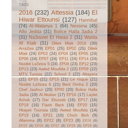
TAGS
2016
(232)
Attessia
(184)
El
Hiwar Ettounsi
(127)
Hannibal
(74)
Al-Watanya 1
(64)
Nessma
(45)
Allo Jedda
(31)
Bolice Halla 3adia 2
(31)
Na3ouret El Hwaa 2
(31)
Warda
W Ktab
(31)
Dlilek Mlak 2016
(30)
Arra2iss
(29)
EP01
(25)
EP02
(25)
Dlilek
Mlak
(24)
EP03
(24)
EP04
(24)
EP05
(24)
EP06
(24)
EP07
(24)
EP11
(24)
EP14
(24)
Nssibti La3ziza 5
(24)
EP08
(23)
EP12
(23)
EP13
(23)
Awled Moufida 2
(22)
EP09
(22)
MTV Tunisia
(22)
School 2
(22)
Attayara
(21)
EP10
(21)
EP15
(21)
Le risque
(21)
Nssibti La3ziza 6
(21)
Bent Omha 2
(20)
Chef Jaafour
(20)
EP00
(20)
Bolice Halla
3adia
(19)
Al Akaber
(17)
EP16
(17)
Laylet
Achak
(17)
Dar Elozzeb
(16)
EP17
(16)
EP18
(16)
Flash Back
(16)
EP20
(15)
Hkayet Tounsia
(15)
Awled Moufida
(14)
EP19
(14)
EP21
(10)
Chich Bich
(9)
Allamma
(8)
EP22
(8)
EP23
(8)
EP24
(6)
EP25
(6)
EP26
(6)
EP27
(6)
EP28
(6)
EP29
(6)