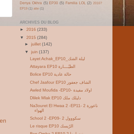
Denya Okhra
(5)
EP30
(5)
Familia LOL
(2)
2016?
EP19
(1)
atte
(1)
ARCHIVES DU BLOG
►
2016
(233)
▼
2015
(284)
►
juillet
(142)
▼
juin
(137)
Layet Achak_EP10_ليلة الشك
Attayara EP10 الطيّــــارة
Bolice EP10 حالة عادية
Chef Jaafour EP10 الشاف جعفور
Awled Moufida -EP10- اولاد مفيدة
Dlilek Mlak EP10 دليلك ملك
Na3ouret El Hwaa 2 -EP11- 2 ناعورة
الهواء
School 2 -EP09- 2 سكووول
ien
Le risque EP10 الرّيسك
Ben Omha 2 EP10 2 بنت امها