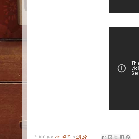
Publié par
virus321
à
09:58