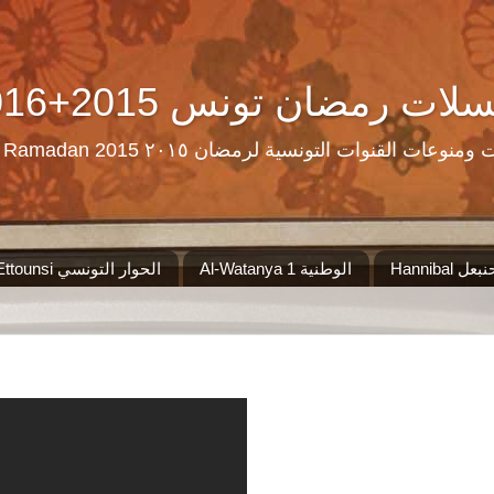
Ramadan Tn Replay 2016+2015 ن تونس
مرحبا بكم على موقع الذي سيجمع لكم مس
Al-Watanya 1 الوطنية
El Hiwar Ettounsi الحوار التونسي