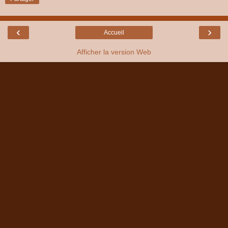
‹
›
Accueil
Afficher la version Web