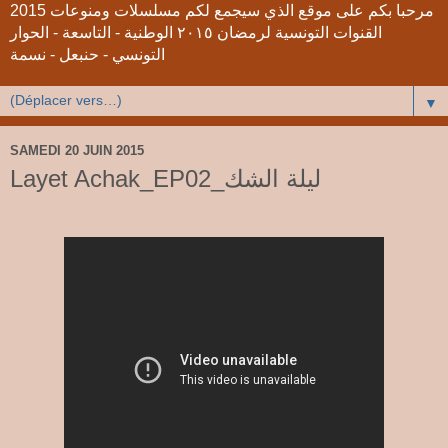
2015 مرحبا بكم على موقع الذي سيجمع لكم مسلسلات ومنوعات
القنوات التونسية لرمضان ٢٠١٥ الوطنية - التاسعة - الحوار
التونسي - حنبعل - نسمة
▼
SAMEDI 20 JUIN 2015
Layet Achak_EP02_ليلة الشك