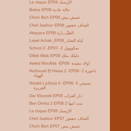
Le risque EP09 الرّيسك
Bolice EP08 حالة عادية
Chich Bich EP08 شيش بيش
Chef Jaafour EP08 الشاف جعفور
Attayara EP08 الطيّــــارة
Layet Achak_EP08_ليلة الشك
School 2 -EP07- 2 سكووول
Dlilek Mlak EP08 دليلك ملك
Awled Moufida -EP08- اولاد مفيدة
Na3ouret El Hwaa 2 -EP08- 2 ناعورة
الهواء
Nssibti La3ziza 5 -EP08- 5 نسيبتي
العزيزة
Dar Elozzeb EP08 دار العزاب
Ben Omha 2 EP08 2 بنت امها
Le risque EP08 الرّيسك
Chef Jaafour EP07 الشاف جعفور
Chich Bich EP07 شيش بيش