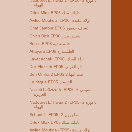
Na3ouret El Hwaa 2 -EP06- 2 ناعورة
الهواء
Dlilek Mlak EP06 دليلك ملك
Awled Moufida -EP06- اولاد مفيدة
Chef Jaafour EP06 الشاف جعفور
Chich Bich EP06 شيش بيش
Bolice EP06 حالة عادية
Attayara EP06 الطيّــــارة
Layet Achak_EP06_ليلة الشك
Dar Elozzeb EP05 دار العزاب
Ben Omha 2 EP05 2 بنت امها
Le risque EP05 الرّيسك
Nssibti La3ziza 5 -EP05- 5 نسيبتي
العزيزة
Na3ouret El Hwaa 2 -EP05- 2 ناعورة
الهواء
School 2 -EP05- 2 سكووول
Dlilek Mlak EP05 دليلك ملك
Awled Moufida -EP05- اولاد مفيدة