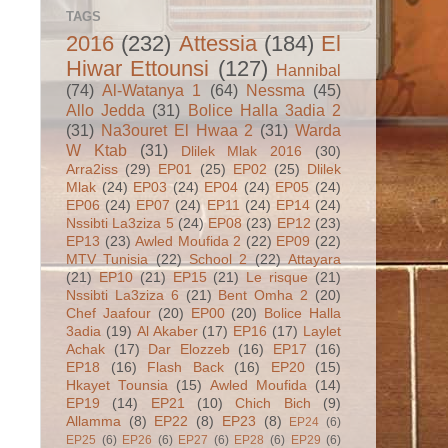
TAGS
2016
(232)
Attessia
(184)
El
Hiwar Ettounsi
(127)
Hannibal
(74)
Al-Watanya 1
(64)
Nessma
(45)
Allo Jedda
(31)
Bolice Halla 3adia 2
(31)
Na3ouret El Hwaa 2
(31)
Warda
W Ktab
(31)
Dlilek Mlak 2016
(30)
Arra2iss
(29)
EP01
(25)
EP02
(25)
Dlilek
Mlak
(24)
EP03
(24)
EP04
(24)
EP05
(24)
EP06
(24)
EP07
(24)
EP11
(24)
EP14
(24)
Nssibti La3ziza 5
(24)
EP08
(23)
EP12
(23)
EP13
(23)
Awled Moufida 2
(22)
EP09
(22)
MTV Tunisia
(22)
School 2
(22)
Attayara
(21)
EP10
(21)
EP15
(21)
Le risque
(21)
Nssibti La3ziza 6
(21)
Bent Omha 2
(20)
Chef Jaafour
(20)
EP00
(20)
Bolice Halla
3adia
(19)
Al Akaber
(17)
EP16
(17)
Laylet
Achak
(17)
Dar Elozzeb
(16)
EP17
(16)
EP18
(16)
Flash Back
(16)
EP20
(15)
Hkayet Tounsia
(15)
Awled Moufida
(14)
EP19
(14)
EP21
(10)
Chich Bich
(9)
Allamma
(8)
EP22
(8)
EP23
(8)
EP24
(6)
EP25
(6)
EP26
(6)
EP27
(6)
EP28
(6)
EP29
(6)