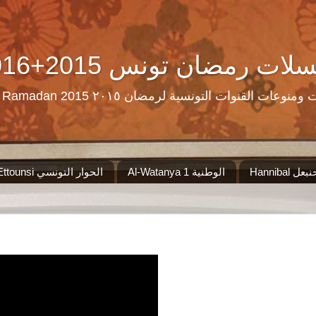
Ramadan Tn Replay 2016+2015 ن تونس
مرحبا بكم على موقع الذي سيجمع لكم مس
Al-Watanya 1 الوطنية
El Hiwar Ettounsi الحوار التونسي