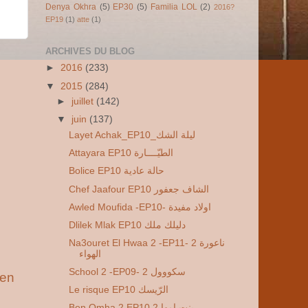
Denya Okhra
(5)
EP30
(5)
Familia LOL
(2)
2016?
EP19
(1)
atte
(1)
ARCHIVES DU BLOG
►
2016
(233)
▼
2015
(284)
►
juillet
(142)
▼
juin
(137)
Layet Achak_EP10_ليلة الشك
Attayara EP10 الطيّــــارة
Bolice EP10 حالة عادية
Chef Jaafour EP10 الشاف جعفور
Awled Moufida -EP10- اولاد مفيدة
Dlilek Mlak EP10 دليلك ملك
Na3ouret El Hwaa 2 -EP11- 2 ناعورة
الهواء
School 2 -EP09- 2 سكووول
ien
Le risque EP10 الرّيسك
Ben Omha 2 EP10 2 بنت امها