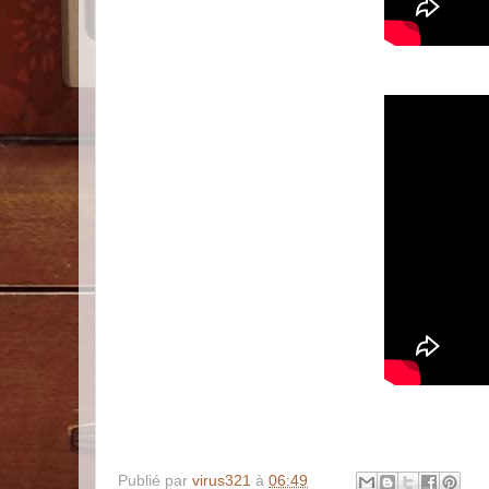
Publié par
virus321
à
06:49