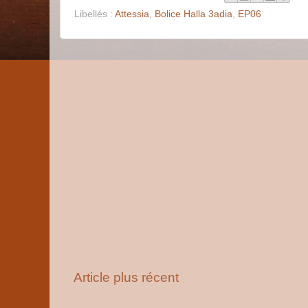
Libellés :
Attessia
,
Bolice Halla 3adia
,
EP06
Article plus récent