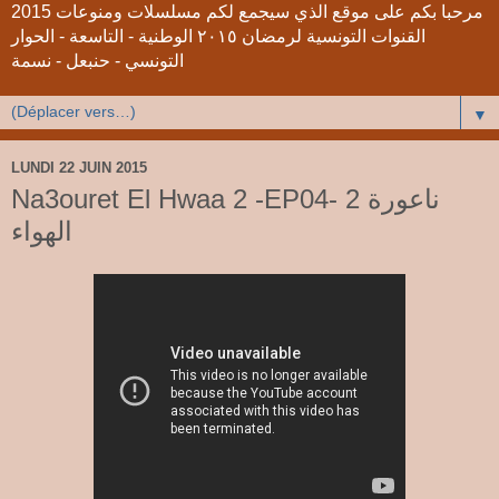
2015 مرحبا بكم على موقع الذي سيجمع لكم مسلسلات ومنوعات
القنوات التونسية لرمضان ٢٠١٥ الوطنية - التاسعة - الحوار
التونسي - حنبعل - نسمة
▼
LUNDI 22 JUIN 2015
Na3ouret El Hwaa 2 -EP04- 2 ناعورة
الهواء