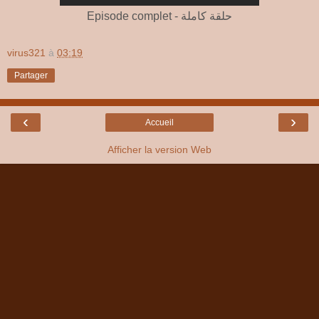
Episode complet - حلقة كاملة
virus321
à
03:19
Partager
‹
›
Accueil
Afficher la version Web