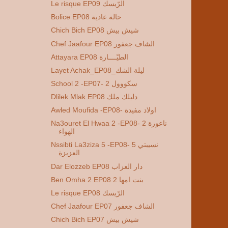
Le risque EP09 الرّيسك
Bolice EP08 حالة عادية
Chich Bich EP08 شيش بيش
Chef Jaafour EP08 الشاف جعفور
Attayara EP08 الطيّــــارة
Layet Achak_EP08_ليلة الشك
School 2 -EP07- 2 سكووول
Dlilek Mlak EP08 دليلك ملك
Awled Moufida -EP08- اولاد مفيدة
Na3ouret El Hwaa 2 -EP08- 2 ناعورة
الهواء
Nssibti La3ziza 5 -EP08- 5 نسيبتي
العزيزة
Dar Elozzeb EP08 دار العزاب
Ben Omha 2 EP08 2 بنت امها
Le risque EP08 الرّيسك
Chef Jaafour EP07 الشاف جعفور
Chich Bich EP07 شيش بيش