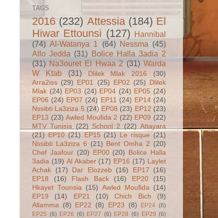
TAGS
2016
(232)
Attessia
(184)
El
Hiwar Ettounsi
(127)
Hannibal
(74)
Al-Watanya 1
(64)
Nessma
(45)
Allo Jedda
(31)
Bolice Halla 3adia 2
(31)
Na3ouret El Hwaa 2
(31)
Warda
W Ktab
(31)
Dlilek Mlak 2016
(30)
Arra2iss
(29)
EP01
(25)
EP02
(25)
Dlilek
Mlak
(24)
EP03
(24)
EP04
(24)
EP05
(24)
EP06
(24)
EP07
(24)
EP11
(24)
EP14
(24)
Nssibti La3ziza 5
(24)
EP08
(23)
EP12
(23)
EP13
(23)
Awled Moufida 2
(22)
EP09
(22)
MTV Tunisia
(22)
School 2
(22)
Attayara
(21)
EP10
(21)
EP15
(21)
Le risque
(21)
Nssibti La3ziza 6
(21)
Bent Omha 2
(20)
Chef Jaafour
(20)
EP00
(20)
Bolice Halla
3adia
(19)
Al Akaber
(17)
EP16
(17)
Laylet
Achak
(17)
Dar Elozzeb
(16)
EP17
(16)
EP18
(16)
Flash Back
(16)
EP20
(15)
Hkayet Tounsia
(15)
Awled Moufida
(14)
EP19
(14)
EP21
(10)
Chich Bich
(9)
Allamma
(8)
EP22
(8)
EP23
(8)
EP24
(6)
EP25
(6)
EP26
(6)
EP27
(6)
EP28
(6)
EP29
(6)