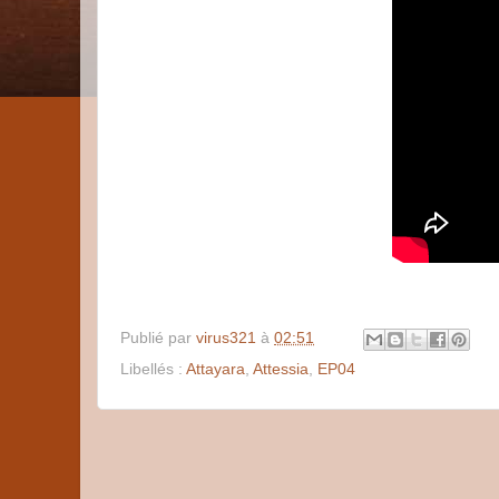
Publié par
virus321
à
02:51
Libellés :
Attayara
,
Attessia
,
EP04