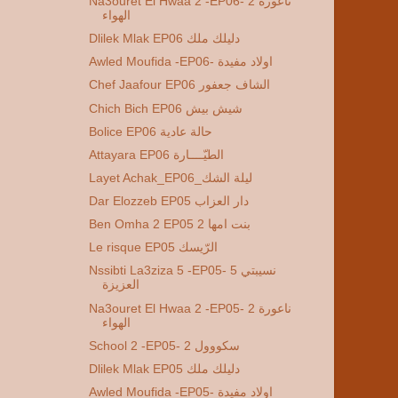
Na3ouret El Hwaa 2 -EP06- 2 ناعورة
الهواء
Dlilek Mlak EP06 دليلك ملك
Awled Moufida -EP06- اولاد مفيدة
Chef Jaafour EP06 الشاف جعفور
Chich Bich EP06 شيش بيش
Bolice EP06 حالة عادية
Attayara EP06 الطيّــــارة
Layet Achak_EP06_ليلة الشك
Dar Elozzeb EP05 دار العزاب
Ben Omha 2 EP05 2 بنت امها
Le risque EP05 الرّيسك
Nssibti La3ziza 5 -EP05- 5 نسيبتي
العزيزة
Na3ouret El Hwaa 2 -EP05- 2 ناعورة
الهواء
School 2 -EP05- 2 سكووول
Dlilek Mlak EP05 دليلك ملك
Awled Moufida -EP05- اولاد مفيدة