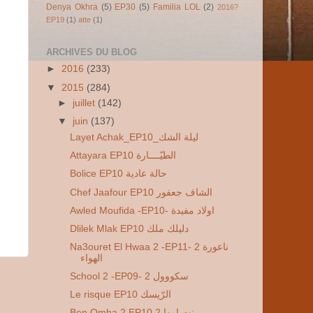
Denya Okhra
(5)
EP30
(5)
Familia LOL
(2)
2016?
EP19
(1)
atte
(1)
ARCHIVES DU BLOG
►
2016
(233)
▼
2015
(284)
►
juillet
(142)
▼
juin
(137)
Layet Achak_EP10_ليلة الشك
Attayara EP10 الطيّــــارة
Bolice EP10 حالة عادية
Chef Jaafour EP10 الشاف جعفور
Awled Moufida -EP10- اولاد مفيدة
Dlilek Mlak EP10 دليلك ملك
Na3ouret El Hwaa 2 -EP11- 2 ناعورة
الهواء
School 2 -EP09- 2 سكووول
Le risque EP10 الرّيسك
Ben Omha 2 EP10 2 بنت امها