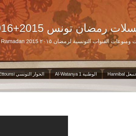
Ramadan Tn Replay 2016+2015 ن تونس
مرحبا بكم على موقع الذي سيجمع لكم مس
Al-Watanya 1 الوطنية
El Hiwar Ettounsi الحوار التونسي