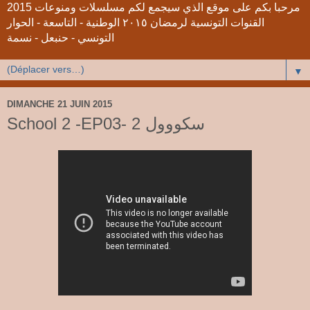
2015 مرحبا بكم على موقع الذي سيجمع لكم مسلسلات ومنوعات
القنوات التونسية لرمضان ٢٠١٥ الوطنية - التاسعة - الحوار
التونسي - حنبعل - نسمة
▼
DIMANCHE 21 JUIN 2015
School 2 -EP03- 2 سكووول