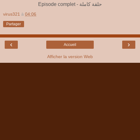
Episode complet - حلقة كاملة
virus321
à
04:06
Partager
‹
›
Accueil
Afficher la version Web