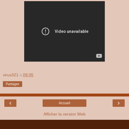
virus321
à
09:05
Partager
‹
›
Accueil
Afficher la version Web