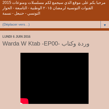
2015 مرحبا بكم على موقع الذي سيجمع لكم مسلسلات ومنوعات
القنوات التونسية لرمضان ٢٠١٥ الوطنية - التاسعة - الحوار
التونسي - حنبعل - نسمة
▼
LUNDI 6 JUIN 2016
Warda W Ktab -EP00- وردة وكتاب