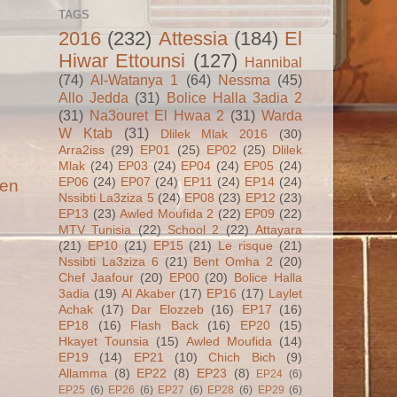
TAGS
2016
(232)
Attessia
(184)
El
Hiwar Ettounsi
(127)
Hannibal
(74)
Al-Watanya 1
(64)
Nessma
(45)
Allo Jedda
(31)
Bolice Halla 3adia 2
(31)
Na3ouret El Hwaa 2
(31)
Warda
W Ktab
(31)
Dlilek Mlak 2016
(30)
Arra2iss
(29)
EP01
(25)
EP02
(25)
Dlilek
Mlak
(24)
EP03
(24)
EP04
(24)
EP05
(24)
EP06
(24)
EP07
(24)
EP11
(24)
EP14
(24)
ien
Nssibti La3ziza 5
(24)
EP08
(23)
EP12
(23)
EP13
(23)
Awled Moufida 2
(22)
EP09
(22)
MTV Tunisia
(22)
School 2
(22)
Attayara
(21)
EP10
(21)
EP15
(21)
Le risque
(21)
Nssibti La3ziza 6
(21)
Bent Omha 2
(20)
Chef Jaafour
(20)
EP00
(20)
Bolice Halla
3adia
(19)
Al Akaber
(17)
EP16
(17)
Laylet
Achak
(17)
Dar Elozzeb
(16)
EP17
(16)
EP18
(16)
Flash Back
(16)
EP20
(15)
Hkayet Tounsia
(15)
Awled Moufida
(14)
EP19
(14)
EP21
(10)
Chich Bich
(9)
Allamma
(8)
EP22
(8)
EP23
(8)
EP24
(6)
EP25
(6)
EP26
(6)
EP27
(6)
EP28
(6)
EP29
(6)