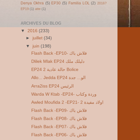
Denya Okhra
(5)
EP30
(5)
Familia LOL
(2)
2016?
EP19
(1)
atte
(1)
ARCHIVES DU BLOG
▼
2016
(233)
►
juillet
(34)
▼
juin
(198)
Flash Back -EP10- فلاش باك
Dlilek Mlak EP24 دليلك ملك
EP24 2 حالة عادية Bolice
Allo... Jedda EP24 الو... جدة
Arra2iss EP24 الرئيس
Warda W Ktab -EP24- وردة وكتاب
Awled Moufida 2 -EP21- 2 اولاد مفيدة
Flash Back -EP09- فلاش باك
Flash Back -EP08- فلاش باك
Flash Back -EP07- فلاش باك
Flash Back -EP06- فلاش باك