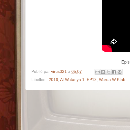
Publié par
virus321
à
05:07
Libellés :
2016
,
Al-Watanya 1
,
EP13
,
Warda W Ktab