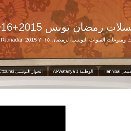
Ramadan Tn Replay 2016+2015 ن تونس
مرحبا بكم على موقع الذي سيجمع لكم مس
Al-Watanya 1 الوطنية
El Hiwar Ettounsi الحوار التونسي