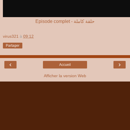
Episode complet - حلقة كاملة
virus321
à
09:12
Partager
‹
›
Accueil
Afficher la version Web