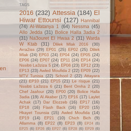
TAGS
2016
(232)
Attessia
(184)
El
Hiwar Ettounsi
(127)
Hannibal
(74)
Al-Watanya 1
(64)
Nessma
(45)
Allo Jedda
(31)
Bolice Halla 3adia 2
(31)
Na3ouret El Hwaa 2
(31)
Warda
W Ktab
(31)
Dlilek Mlak 2016
(30)
Arra2iss
(29)
EP01
(25)
EP02
(25)
Dlilek
Mlak
(24)
EP03
(24)
EP04
(24)
EP05
(24)
EP06
(24)
EP07
(24)
EP11
(24)
EP14
(24)
Nssibti La3ziza 5
(24)
EP08
(23)
EP12
(23)
ien
EP13
(23)
Awled Moufida 2
(22)
EP09
(22)
MTV Tunisia
(22)
School 2
(22)
Attayara
(21)
EP10
(21)
EP15
(21)
Le risque
(21)
Nssibti La3ziza 6
(21)
Bent Omha 2
(20)
Chef Jaafour
(20)
EP00
(20)
Bolice Halla
3adia
(19)
Al Akaber
(17)
EP16
(17)
Laylet
Achak
(17)
Dar Elozzeb
(16)
EP17
(16)
EP18
(16)
Flash Back
(16)
EP20
(15)
Hkayet Tounsia
(15)
Awled Moufida
(14)
EP19
(14)
EP21
(10)
Chich Bich
(9)
Allamma
(8)
EP22
(8)
EP23
(8)
EP24
(6)
EP25
(6)
EP26
(6)
EP27
(6)
EP28
(6)
EP29
(6)