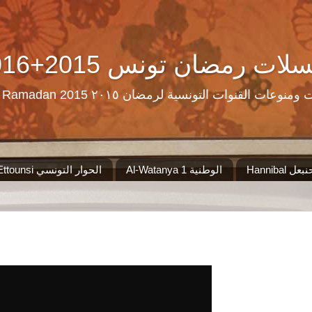
Ramadan Tn Replay 2016+2015 ن تونس
مرحبا بكم على موقع الذي سيجمع لكم مس
Al-Watanya 1 الوطنية
El Hiwar Ettounsi الحوار التونسي