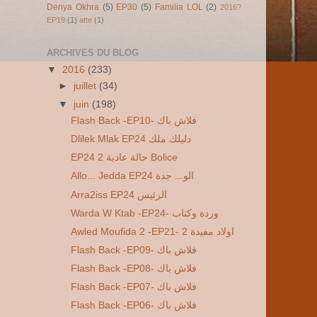
Denya Okhra
(5)
EP30
(5)
Familia LOL
(2)
2016?
EP19
(1)
atte
(1)
ARCHIVES DU BLOG
▼
2016
(233)
►
juillet
(34)
▼
juin
(198)
Flash Back -EP10- فلاش باك
Dlilek Mlak EP24 دليلك ملك
EP24 2 حالة عادية Bolice
Allo... Jedda EP24 الو... جدة
Arra2iss EP24 الرئيس
Warda W Ktab -EP24- وردة وكتاب
Awled Moufida 2 -EP21- 2 اولاد مفيدة
Flash Back -EP09- فلاش باك
Flash Back -EP08- فلاش باك
Flash Back -EP07- فلاش باك
Flash Back -EP06- فلاش باك