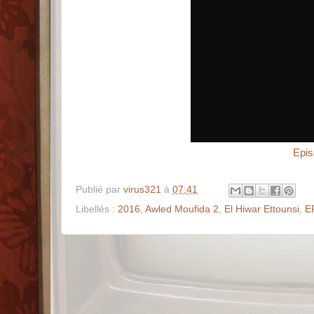
Publié par
virus321
à
07:41
Libellés :
2016
,
Awled Moufida 2
,
El Hiwar Ettounsi
,
E