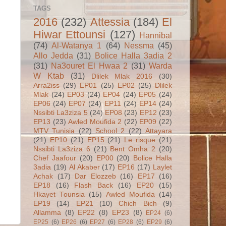
TAGS
2016
(232)
Attessia
(184)
El
Hiwar Ettounsi
(127)
Hannibal
(74)
Al-Watanya 1
(64)
Nessma
(45)
Allo Jedda
(31)
Bolice Halla 3adia 2
(31)
Na3ouret El Hwaa 2
(31)
Warda
W Ktab
(31)
Dlilek Mlak 2016
(30)
Arra2iss
(29)
EP01
(25)
EP02
(25)
Dlilek
Mlak
(24)
EP03
(24)
EP04
(24)
EP05
(24)
EP06
(24)
EP07
(24)
EP11
(24)
EP14
(24)
Nssibti La3ziza 5
(24)
EP08
(23)
EP12
(23)
EP13
(23)
Awled Moufida 2
(22)
EP09
(22)
MTV Tunisia
(22)
School 2
(22)
Attayara
(21)
EP10
(21)
EP15
(21)
Le risque
(21)
Nssibti La3ziza 6
(21)
Bent Omha 2
(20)
Chef Jaafour
(20)
EP00
(20)
Bolice Halla
3adia
(19)
Al Akaber
(17)
EP16
(17)
Laylet
Achak
(17)
Dar Elozzeb
(16)
EP17
(16)
EP18
(16)
Flash Back
(16)
EP20
(15)
Hkayet Tounsia
(15)
Awled Moufida
(14)
EP19
(14)
EP21
(10)
Chich Bich
(9)
Allamma
(8)
EP22
(8)
EP23
(8)
EP24
(6)
EP25
(6)
EP26
(6)
EP27
(6)
EP28
(6)
EP29
(6)