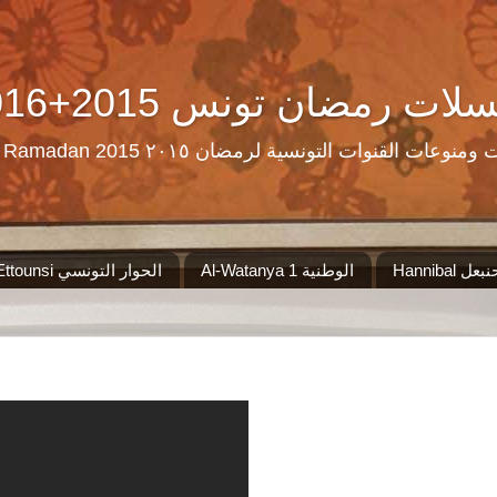
Ramadan Tn Replay 2016+2015 ن تونس
مرحبا بكم على موقع الذي سيجمع لكم مس
Al-Watanya 1 الوطنية
El Hiwar Ettounsi الحوار التونسي