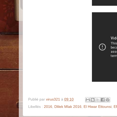
Publié par
virus321
à
09:10
Libellés :
2016
,
Dlilek Mlak 2016
,
El Hiwar Ettounsi
,
E