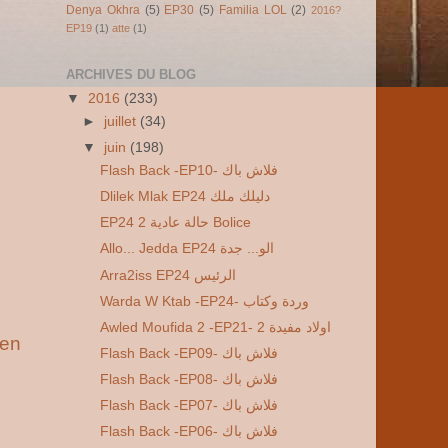
Denya Okhra
(5)
EP30
(5)
Familia LOL
(2)
2016?
EP19
(1)
atte
(1)
ARCHIVES DU BLOG
▼
2016
(233)
►
juillet
(34)
▼
juin
(198)
Flash Back -EP10- فلاش باك
Dlilek Mlak EP24 دليلك ملك
EP24 2 حالة عادية Bolice
Allo... Jedda EP24 الو... جدة
Arra2iss EP24 الرئيس
Warda W Ktab -EP24- وردة وكتاب
Awled Moufida 2 -EP21- 2 اولاد مفيدة
ien
Flash Back -EP09- فلاش باك
Flash Back -EP08- فلاش باك
Flash Back -EP07- فلاش باك
Flash Back -EP06- فلاش باك