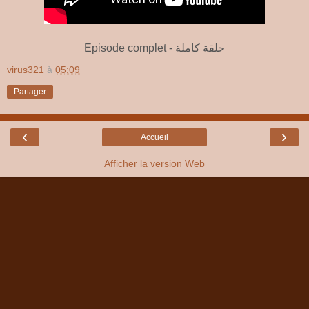
Episode complet - حلقة كاملة
virus321
à
05:09
Partager
‹
›
Accueil
Afficher la version Web