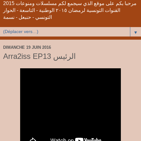
2015 مرحبا بكم على موقع الذي سيجمع لكم مسلسلات ومنوعات
القنوات التونسية لرمضان ٢٠١٥ الوطنية - التاسعة - الحوار
التونسي - حنبعل - نسمة
▼
DIMANCHE 19 JUIN 2016
Arra2iss EP13 الرئيس