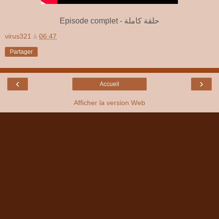
Episode complet - حلقة كاملة
virus321
à
06:47
Partager
‹
›
Accueil
Afficher la version Web