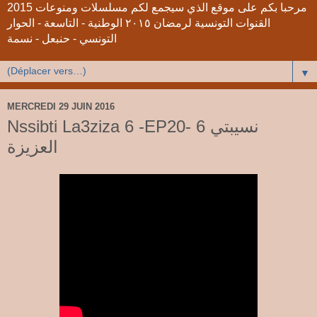
2015 مرحبا بكم على موقع الذي سيجمع لكم مسلسلات ومنوعات
القنوات التونسية لرمضان ٢٠١٥ الوطنية - التاسعة - الحوار
التونسي - حنبعل - نسمة
▼
MERCREDI 29 JUIN 2016
Nssibti La3ziza 6 -EP20- 6 نسيبتي
العزيزة