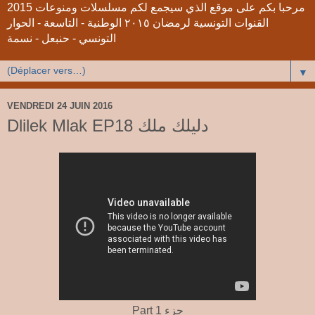
2015 مرحبا بكم على موقع الذي سيجمع لكم مسلسلات ومنوعات
القنوات التونسية لرمضان ٢٠١٥ الوطنية - التاسعة - الحوار
التونسي - حنبعل - نسمة
▼
VENDREDI 24 JUIN 2016
Dlilek Mlak EP18 دليلك ملك
Part 1 جزء