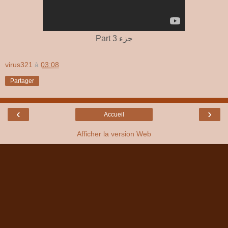
Part 3 جزء
virus321
à
03:08
Partager
‹
›
Accueil
Afficher la version Web