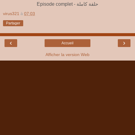
Episode complet - حلقة كاملة
virus321
à
07:03
Partager
‹
›
Accueil
Afficher la version Web