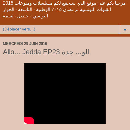
2015 مرحبا بكم على موقع الذي سيجمع لكم مسلسلات ومنوعات
القنوات التونسية لرمضان ٢٠١٥ الوطنية - التاسعة - الحوار
التونسي - حنبعل - نسمة
▼
MERCREDI 29 JUIN 2016
Allo... Jedda EP23 الو... جدة