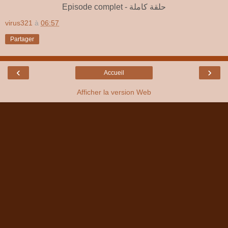
Episode complet - حلقة كاملة
virus321
à
06:57
Partager
‹
›
Accueil
Afficher la version Web