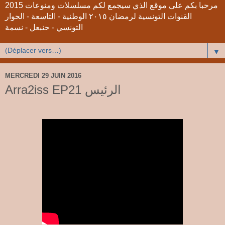
2015 مرحبا بكم على موقع الذي سيجمع لكم مسلسلات ومنوعات
القنوات التونسية لرمضان ٢٠١٥ الوطنية - التاسعة - الحوار
التونسي - حنبعل - نسمة
▼
MERCREDI 29 JUIN 2016
Arra2iss EP21 الرئيس