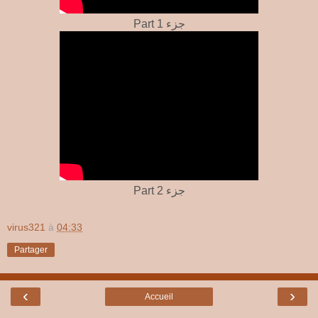
Part 1 جزء
Part 2 جزء
virus321
à
04:33
Partager
‹
›
Accueil