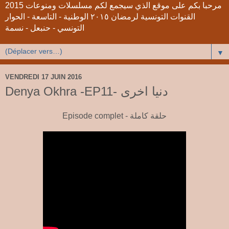
2015 مرحبا بكم على موقع الذي سيجمع لكم مسلسلات ومنوعات
القنوات التونسية لرمضان ٢٠١٥ الوطنية - التاسعة - الحوار
التونسي - حنبعل - نسمة
▼
VENDREDI 17 JUIN 2016
Denya Okhra -EP11- دنيا اخرى
Episode complet - حلقة كاملة