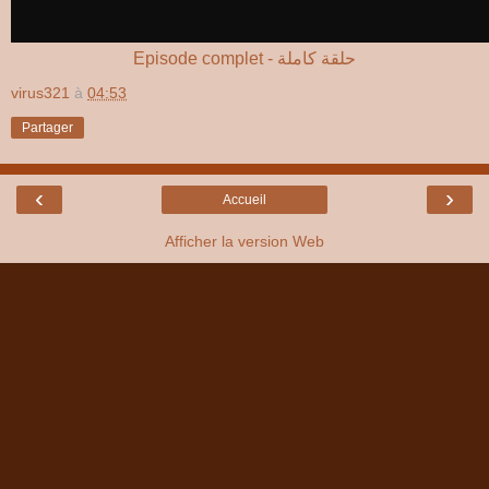
Episode complet - حلقة كاملة
virus321
à
04:53
Partager
‹
›
Accueil
Afficher la version Web