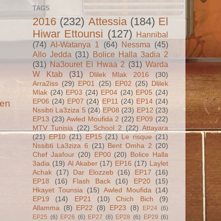
TAGS
2016
(232)
Attessia
(184)
El
Hiwar Ettounsi
(127)
Hannibal
(74)
Al-Watanya 1
(64)
Nessma
(45)
Allo Jedda
(31)
Bolice Halla 3adia 2
(31)
Na3ouret El Hwaa 2
(31)
Warda
W Ktab
(31)
Dlilek Mlak 2016
(30)
Arra2iss
(29)
EP01
(25)
EP02
(25)
Dlilek
Mlak
(24)
EP03
(24)
EP04
(24)
EP05
(24)
EP06
(24)
EP07
(24)
EP11
(24)
EP14
(24)
ien
Nssibti La3ziza 5
(24)
EP08
(23)
EP12
(23)
EP13
(23)
Awled Moufida 2
(22)
EP09
(22)
MTV Tunisia
(22)
School 2
(22)
Attayara
(21)
EP10
(21)
EP15
(21)
Le risque
(21)
Nssibti La3ziza 6
(21)
Bent Omha 2
(20)
Chef Jaafour
(20)
EP00
(20)
Bolice Halla
3adia
(19)
Al Akaber
(17)
EP16
(17)
Laylet
Achak
(17)
Dar Elozzeb
(16)
EP17
(16)
EP18
(16)
Flash Back
(16)
EP20
(15)
Hkayet Tounsia
(15)
Awled Moufida
(14)
EP19
(14)
EP21
(10)
Chich Bich
(9)
Allamma
(8)
EP22
(8)
EP23
(8)
EP24
(6)
EP25
(6)
EP26
(6)
EP27
(6)
EP28
(6)
EP29
(6)