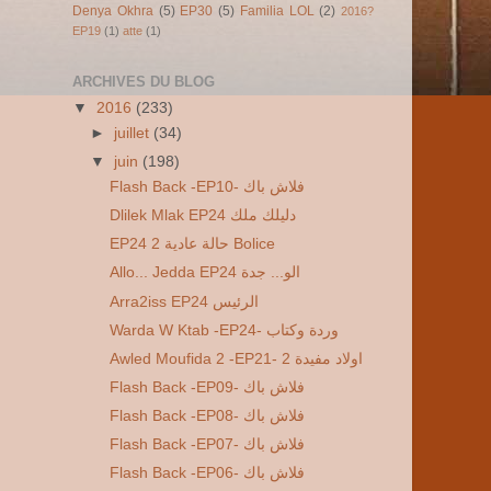
Denya Okhra
(5)
EP30
(5)
Familia LOL
(2)
2016?
EP19
(1)
atte
(1)
ARCHIVES DU BLOG
▼
2016
(233)
►
juillet
(34)
▼
juin
(198)
Flash Back -EP10- فلاش باك
Dlilek Mlak EP24 دليلك ملك
EP24 2 حالة عادية Bolice
Allo... Jedda EP24 الو... جدة
Arra2iss EP24 الرئيس
Warda W Ktab -EP24- وردة وكتاب
Awled Moufida 2 -EP21- 2 اولاد مفيدة
Flash Back -EP09- فلاش باك
Flash Back -EP08- فلاش باك
Flash Back -EP07- فلاش باك
Flash Back -EP06- فلاش باك