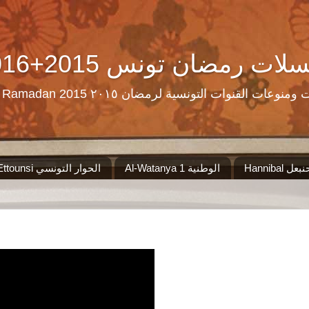
Ramadan Tn Replay 2016+2015 ن تونس
مرحبا بكم على موقع الذي سيجمع لكم مس
Al-Watanya 1 الوطنية
El Hiwar Ettounsi الحوار التونسي