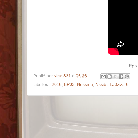
Publié par
virus321
à
06:36
Libellés :
2016
,
EP03
,
Nessma
,
Nssibti La3ziza 6