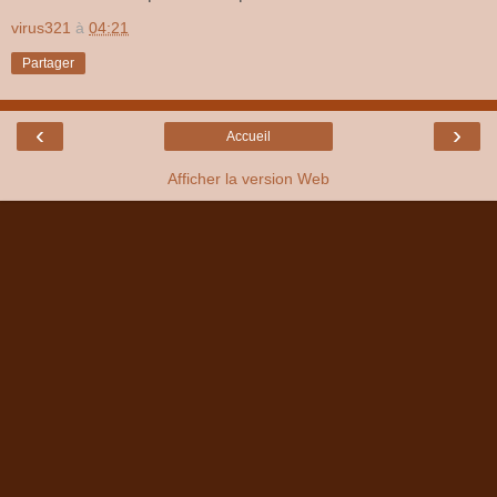
virus321
à
04:21
Partager
‹
›
Accueil
Afficher la version Web