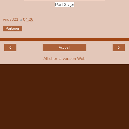
Part 3 جزء
virus321
à
04:26
Partager
‹
›
Accueil
Afficher la version Web