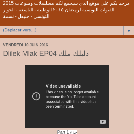
2015 مرحبا بكم على موقع الذي سيجمع لكم مسلسلات ومنوعات
القنوات التونسية لرمضان ٢٠١٥ الوطنية - التاسعة - الحوار
التونسي - حنبعل - نسمة
▼
VENDREDI 10 JUIN 2016
Dlilek Mlak EP04 دليلك ملك
Part 1 جزء