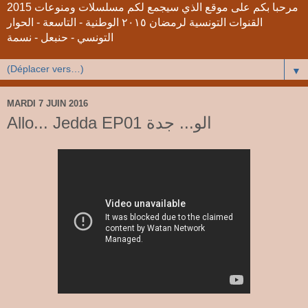
2015 مرحبا بكم على موقع الذي سيجمع لكم مسلسلات ومنوعات
القنوات التونسية لرمضان ٢٠١٥ الوطنية - التاسعة - الحوار
التونسي - حنبعل - نسمة
▼
MARDI 7 JUIN 2016
Allo... Jedda EP01 الو... جدة