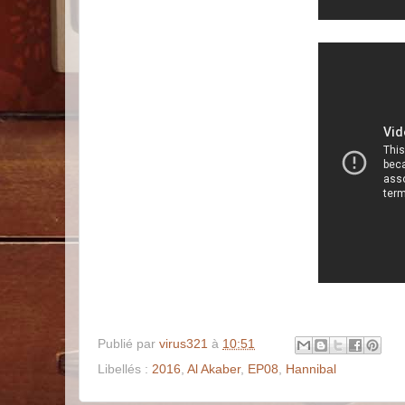
Publié par
virus321
à
10:51
Libellés :
2016
,
Al Akaber
,
EP08
,
Hannibal