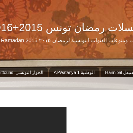
Ramadan Tn Replay 2016+2015 ن تونس
مرحبا بكم على موقع الذي سيجمع لكم مس
Al-Watanya 1 الوطنية
El Hiwar Ettounsi الحوار التونسي