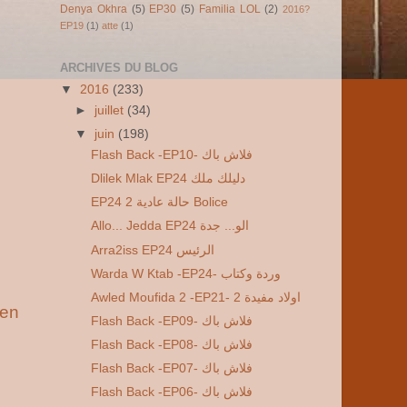
Denya Okhra
(5)
EP30
(5)
Familia LOL
(2)
2016?
EP19
(1)
atte
(1)
ARCHIVES DU BLOG
▼
2016
(233)
►
juillet
(34)
▼
juin
(198)
Flash Back -EP10- فلاش باك
Dlilek Mlak EP24 دليلك ملك
EP24 2 حالة عادية Bolice
Allo... Jedda EP24 الو... جدة
Arra2iss EP24 الرئيس
Warda W Ktab -EP24- وردة وكتاب
Awled Moufida 2 -EP21- 2 اولاد مفيدة
ien
Flash Back -EP09- فلاش باك
Flash Back -EP08- فلاش باك
Flash Back -EP07- فلاش باك
Flash Back -EP06- فلاش باك