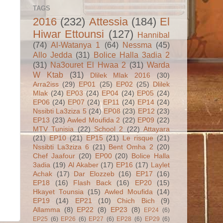
TAGS
2016
(232)
Attessia
(184)
El
Hiwar Ettounsi
(127)
Hannibal
(74)
Al-Watanya 1
(64)
Nessma
(45)
Allo Jedda
(31)
Bolice Halla 3adia 2
(31)
Na3ouret El Hwaa 2
(31)
Warda
W Ktab
(31)
Dlilek Mlak 2016
(30)
Arra2iss
(29)
EP01
(25)
EP02
(25)
Dlilek
Mlak
(24)
EP03
(24)
EP04
(24)
EP05
(24)
EP06
(24)
EP07
(24)
EP11
(24)
EP14
(24)
Nssibti La3ziza 5
(24)
EP08
(23)
EP12
(23)
EP13
(23)
Awled Moufida 2
(22)
EP09
(22)
MTV Tunisia
(22)
School 2
(22)
Attayara
(21)
EP10
(21)
EP15
(21)
Le risque
(21)
Nssibti La3ziza 6
(21)
Bent Omha 2
(20)
Chef Jaafour
(20)
EP00
(20)
Bolice Halla
3adia
(19)
Al Akaber
(17)
EP16
(17)
Laylet
Achak
(17)
Dar Elozzeb
(16)
EP17
(16)
EP18
(16)
Flash Back
(16)
EP20
(15)
Hkayet Tounsia
(15)
Awled Moufida
(14)
EP19
(14)
EP21
(10)
Chich Bich
(9)
Allamma
(8)
EP22
(8)
EP23
(8)
EP24
(6)
EP25
(6)
EP26
(6)
EP27
(6)
EP28
(6)
EP29
(6)