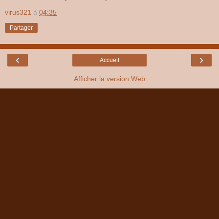
virus321
à
04:35
Partager
‹
›
Accueil
Afficher la version Web