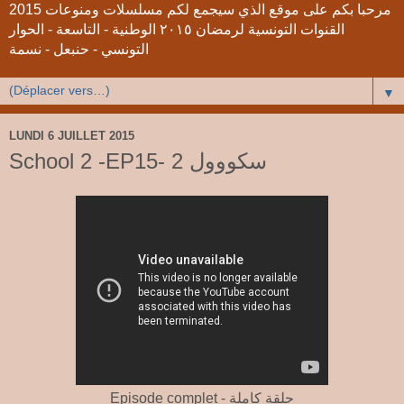
2015 مرحبا بكم على موقع الذي سيجمع لكم مسلسلات ومنوعات
القنوات التونسية لرمضان ٢٠١٥ الوطنية - التاسعة - الحوار
التونسي - حنبعل - نسمة
▼
LUNDI 6 JUILLET 2015
School 2 -EP15- 2 سكووول
Episode complet - حلقة كاملة