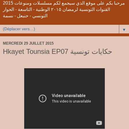
2015 مرحبا بكم على موقع الذي سيجمع لكم مسلسلات ومنوعات
القنوات التونسية لرمضان ٢٠١٥ الوطنية - التاسعة - الحوار
التونسي - حنبعل - نسمة
▼
MERCREDI 29 JUILLET 2015
Hkayet Tounsia EP07 حكايات تونسية