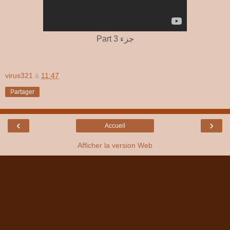
Part 3 جزء
virus321
à
11:47
Partager
‹
›
Accueil
Afficher la version Web