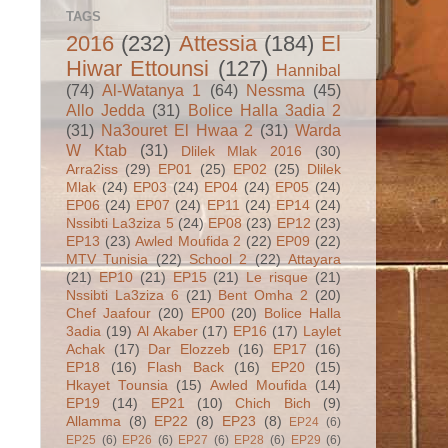
TAGS
2016
(232)
Attessia
(184)
El
Hiwar Ettounsi
(127)
Hannibal
(74)
Al-Watanya 1
(64)
Nessma
(45)
Allo Jedda
(31)
Bolice Halla 3adia 2
(31)
Na3ouret El Hwaa 2
(31)
Warda
W Ktab
(31)
Dlilek Mlak 2016
(30)
Arra2iss
(29)
EP01
(25)
EP02
(25)
Dlilek
Mlak
(24)
EP03
(24)
EP04
(24)
EP05
(24)
EP06
(24)
EP07
(24)
EP11
(24)
EP14
(24)
Nssibti La3ziza 5
(24)
EP08
(23)
EP12
(23)
EP13
(23)
Awled Moufida 2
(22)
EP09
(22)
MTV Tunisia
(22)
School 2
(22)
Attayara
(21)
EP10
(21)
EP15
(21)
Le risque
(21)
Nssibti La3ziza 6
(21)
Bent Omha 2
(20)
Chef Jaafour
(20)
EP00
(20)
Bolice Halla
3adia
(19)
Al Akaber
(17)
EP16
(17)
Laylet
Achak
(17)
Dar Elozzeb
(16)
EP17
(16)
EP18
(16)
Flash Back
(16)
EP20
(15)
Hkayet Tounsia
(15)
Awled Moufida
(14)
EP19
(14)
EP21
(10)
Chich Bich
(9)
Allamma
(8)
EP22
(8)
EP23
(8)
EP24
(6)
EP25
(6)
EP26
(6)
EP27
(6)
EP28
(6)
EP29
(6)