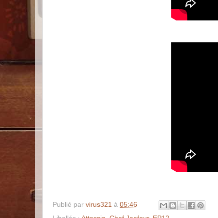
Publié par
virus321
à
05:46