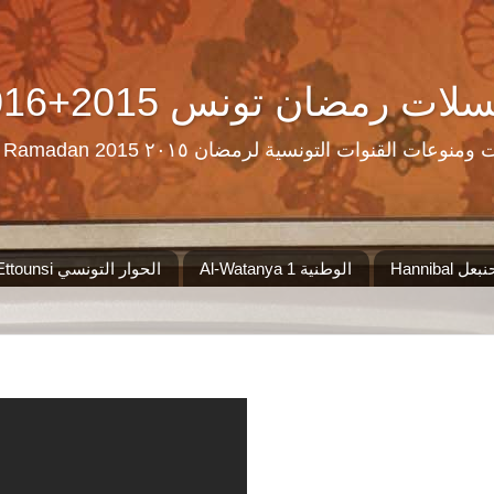
Ramadan Tn Replay 2016+2015 ن تونس
مرحبا بكم على موقع الذي سيجمع لكم مس
Al-Watanya 1 الوطنية
El Hiwar Ettounsi الحوار التونسي