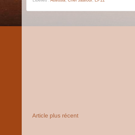
Libellés :
Attessia
,
Chef Jaafour
,
EP12
Article plus récent