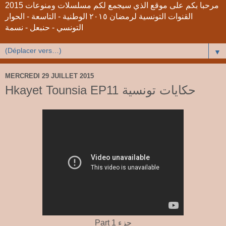
2015 مرحبا بكم على موقع الذي سيجمع لكم مسلسلات ومنوعات
القنوات التونسية لرمضان ٢٠١٥ الوطنية - التاسعة - الحوار
التونسي - حنبعل - نسمة
▼
MERCREDI 29 JUILLET 2015
Hkayet Tounsia EP11 حكايات تونسية
Part 1 جزء