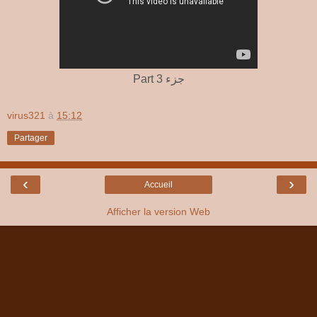
Part 3 جزء
virus321
à
15:12
Partager
‹
›
Accueil
Afficher la version Web