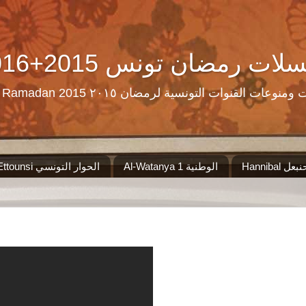
Ramadan Tn Replay 2016+2015 ن تونس
مرحبا بكم على موقع الذي سيجمع لكم مس
Al-Watanya 1 الوطنية
El Hiwar Ettounsi الحوار التونسي