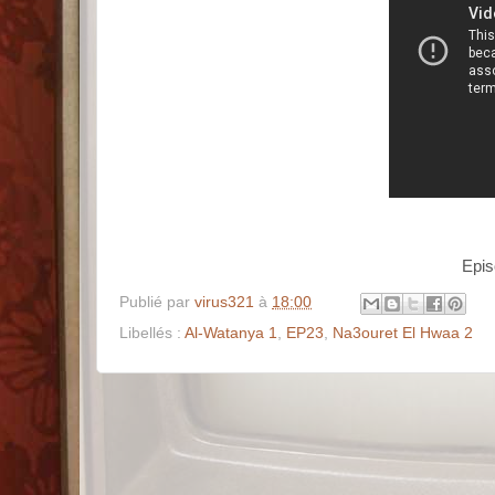
Publié par
virus321
à
18:00
Libellés :
Al-Watanya 1
,
EP23
,
Na3ouret El Hwaa 2