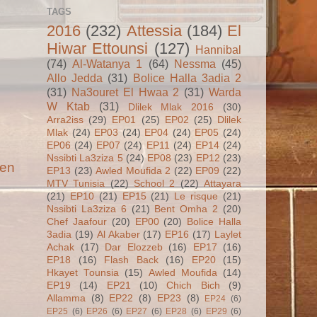
TAGS
2016
(232)
Attessia
(184)
El
Hiwar Ettounsi
(127)
Hannibal
(74)
Al-Watanya 1
(64)
Nessma
(45)
Allo Jedda
(31)
Bolice Halla 3adia 2
(31)
Na3ouret El Hwaa 2
(31)
Warda
W Ktab
(31)
Dlilek Mlak 2016
(30)
Arra2iss
(29)
EP01
(25)
EP02
(25)
Dlilek
Mlak
(24)
EP03
(24)
EP04
(24)
EP05
(24)
EP06
(24)
EP07
(24)
EP11
(24)
EP14
(24)
Nssibti La3ziza 5
(24)
EP08
(23)
EP12
(23)
ien
EP13
(23)
Awled Moufida 2
(22)
EP09
(22)
MTV Tunisia
(22)
School 2
(22)
Attayara
(21)
EP10
(21)
EP15
(21)
Le risque
(21)
Nssibti La3ziza 6
(21)
Bent Omha 2
(20)
Chef Jaafour
(20)
EP00
(20)
Bolice Halla
3adia
(19)
Al Akaber
(17)
EP16
(17)
Laylet
Achak
(17)
Dar Elozzeb
(16)
EP17
(16)
EP18
(16)
Flash Back
(16)
EP20
(15)
Hkayet Tounsia
(15)
Awled Moufida
(14)
EP19
(14)
EP21
(10)
Chich Bich
(9)
Allamma
(8)
EP22
(8)
EP23
(8)
EP24
(6)
EP25
(6)
EP26
(6)
EP27
(6)
EP28
(6)
EP29
(6)