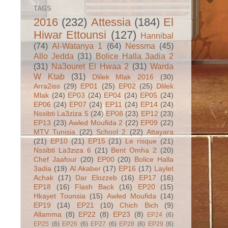
TAGS
2016
(232)
Attessia
(184)
El
Hiwar Ettounsi
(127)
Hannibal
(74)
Al-Watanya 1
(64)
Nessma
(45)
Allo Jedda
(31)
Bolice Halla 3adia 2
(31)
Na3ouret El Hwaa 2
(31)
Warda
W Ktab
(31)
Dlilek Mlak 2016
(30)
Arra2iss
(29)
EP01
(25)
EP02
(25)
Dlilek
Mlak
(24)
EP03
(24)
EP04
(24)
EP05
(24)
EP06
(24)
EP07
(24)
EP11
(24)
EP14
(24)
Nssibti La3ziza 5
(24)
EP08
(23)
EP12
(23)
EP13
(23)
Awled Moufida 2
(22)
EP09
(22)
MTV Tunisia
(22)
School 2
(22)
Attayara
(21)
EP10
(21)
EP15
(21)
Le risque
(21)
Nssibti La3ziza 6
(21)
Bent Omha 2
(20)
Chef Jaafour
(20)
EP00
(20)
Bolice Halla
3adia
(19)
Al Akaber
(17)
EP16
(17)
Laylet
Achak
(17)
Dar Elozzeb
(16)
EP17
(16)
EP18
(16)
Flash Back
(16)
EP20
(15)
Hkayet Tounsia
(15)
Awled Moufida
(14)
EP19
(14)
EP21
(10)
Chich Bich
(9)
Allamma
(8)
EP22
(8)
EP23
(8)
EP24
(6)
EP25
(6)
EP26
(6)
EP27
(6)
EP28
(6)
EP29
(6)