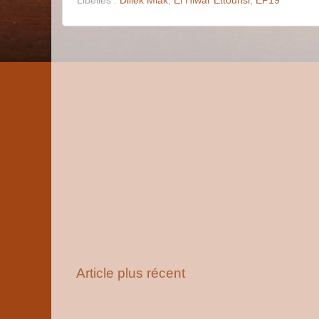
Libellés :
Dlilek Mlak
,
El Hiwar Ettounsi
,
EP19
Article plus récent