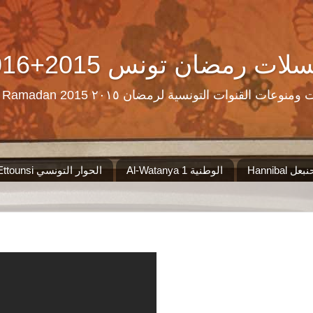
Ramadan Tn Replay 2016+2015 ن تونس
مرحبا بكم على موقع الذي سيجمع لكم مس
Al-Watanya 1 الوطنية
El Hiwar Ettounsi الحوار التونسي