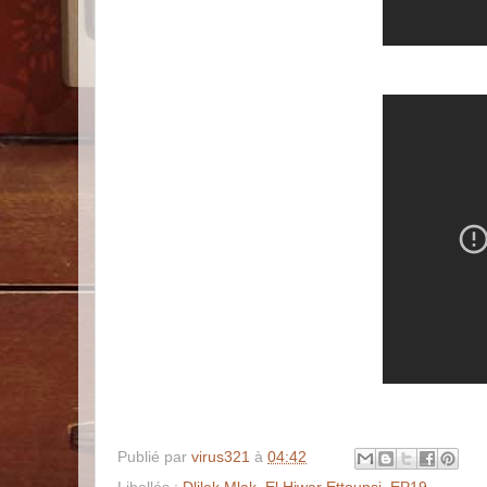
Publié par
virus321
à
04:42