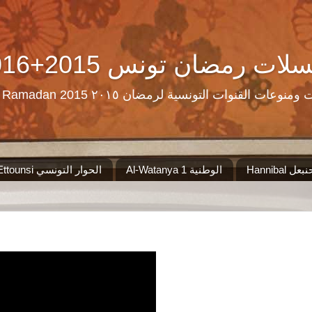
Ramadan Tn Replay 2016+2015 ن تونس
مرحبا بكم على موقع الذي سيجمع لكم مس
Al-Watanya 1 الوطنية
El Hiwar Ettounsi الحوار التونسي