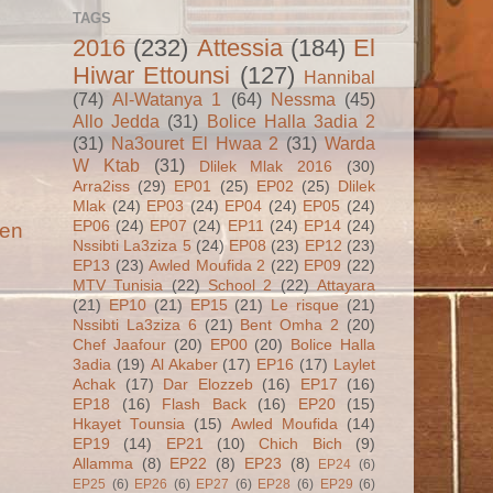
TAGS
2016
(232)
Attessia
(184)
El
Hiwar Ettounsi
(127)
Hannibal
(74)
Al-Watanya 1
(64)
Nessma
(45)
Allo Jedda
(31)
Bolice Halla 3adia 2
(31)
Na3ouret El Hwaa 2
(31)
Warda
W Ktab
(31)
Dlilek Mlak 2016
(30)
Arra2iss
(29)
EP01
(25)
EP02
(25)
Dlilek
Mlak
(24)
EP03
(24)
EP04
(24)
EP05
(24)
EP06
(24)
EP07
(24)
EP11
(24)
EP14
(24)
ien
Nssibti La3ziza 5
(24)
EP08
(23)
EP12
(23)
EP13
(23)
Awled Moufida 2
(22)
EP09
(22)
MTV Tunisia
(22)
School 2
(22)
Attayara
(21)
EP10
(21)
EP15
(21)
Le risque
(21)
Nssibti La3ziza 6
(21)
Bent Omha 2
(20)
Chef Jaafour
(20)
EP00
(20)
Bolice Halla
3adia
(19)
Al Akaber
(17)
EP16
(17)
Laylet
Achak
(17)
Dar Elozzeb
(16)
EP17
(16)
EP18
(16)
Flash Back
(16)
EP20
(15)
Hkayet Tounsia
(15)
Awled Moufida
(14)
EP19
(14)
EP21
(10)
Chich Bich
(9)
Allamma
(8)
EP22
(8)
EP23
(8)
EP24
(6)
EP25
(6)
EP26
(6)
EP27
(6)
EP28
(6)
EP29
(6)