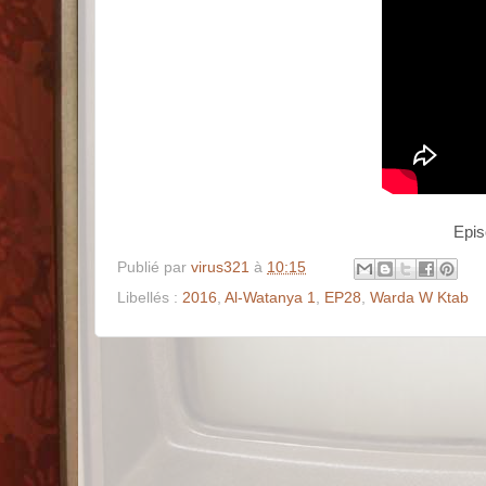
Publié par
virus321
à
10:15
Libellés :
2016
,
Al-Watanya 1
,
EP28
,
Warda W Ktab