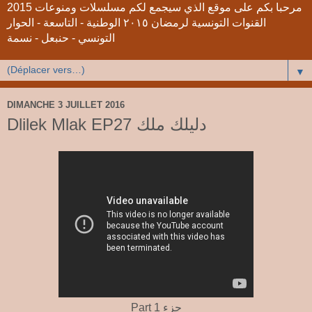
2015 مرحبا بكم على موقع الذي سيجمع لكم مسلسلات ومنوعات
القنوات التونسية لرمضان ٢٠١٥ الوطنية - التاسعة - الحوار
التونسي - حنبعل - نسمة
▼
DIMANCHE 3 JUILLET 2016
Dlilek Mlak EP27 دليلك ملك
Part 1 جزء