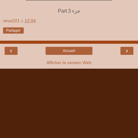
Part 3 جزء
virus321
à
12:04
Partager
‹
›
Accueil
Afficher la version Web