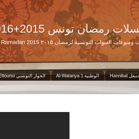
Ramadan Tn Replay 2016+2015 ن تونس
مرحبا بكم على موقع الذي سيجمع لكم مس
Al-Watanya 1 الوطنية
El Hiwar Ettounsi الحوار التونسي