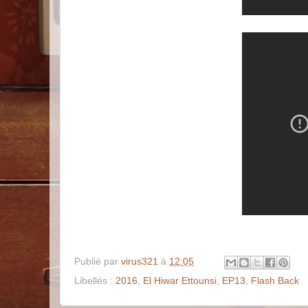
Publié par
virus321
à
12:05
Libellés :
2016
,
El Hiwar Ettounsi
,
EP13
,
Flash Back