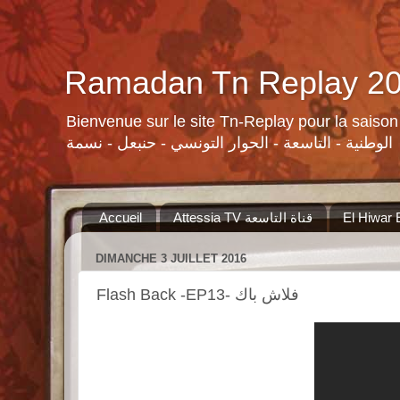
Bienvenue sur le site Tn-Replay pour la saison Ramadan 2015 لسلات ومنوعات القنوات التونسية لرمضان ٢٠١٥
الوطنية - التاسعة - الحوار التونسي - حنبعل - نسمة
Accueil
Attessia TV قناة التاسعة
DIMANCHE 3 JUILLET 2016
Flash Back -EP13- فلاش باك