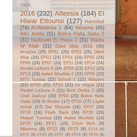
TAGS
2016
(232)
Attessia
(184)
El
Hiwar Ettounsi
(127)
Hannibal
(74)
Al-Watanya 1
(64)
Nessma
(45)
Allo Jedda
(31)
Bolice Halla 3adia 2
(31)
Na3ouret El Hwaa 2
(31)
Warda
W Ktab
(31)
Dlilek Mlak 2016
(30)
Arra2iss
(29)
EP01
(25)
EP02
(25)
Dlilek
Mlak
(24)
EP03
(24)
EP04
(24)
EP05
(24)
EP06
(24)
EP07
(24)
EP11
(24)
EP14
(24)
Nssibti La3ziza 5
(24)
EP08
(23)
EP12
(23)
EP13
(23)
Awled Moufida 2
(22)
EP09
(22)
MTV Tunisia
(22)
School 2
(22)
Attayara
(21)
EP10
(21)
EP15
(21)
Le risque
(21)
Nssibti La3ziza 6
(21)
Bent Omha 2
(20)
Chef Jaafour
(20)
EP00
(20)
Bolice Halla
3adia
(19)
Al Akaber
(17)
EP16
(17)
Laylet
Achak
(17)
Dar Elozzeb
(16)
EP17
(16)
EP18
(16)
Flash Back
(16)
EP20
(15)
Hkayet Tounsia
(15)
Awled Moufida
(14)
EP19
(14)
EP21
(10)
Chich Bich
(9)
Allamma
(8)
EP22
(8)
EP23
(8)
EP24
(6)
EP25
(6)
EP26
(6)
EP27
(6)
EP28
(6)
EP29
(6)